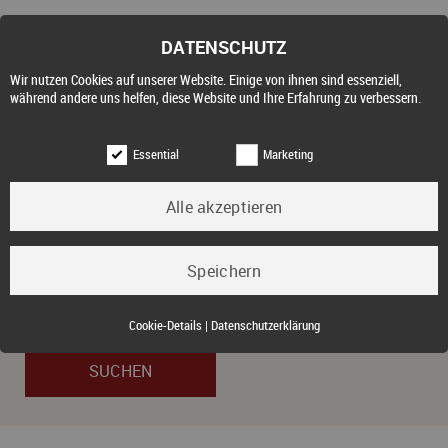
DATENSCHUTZ
Wir nutzen Cookies auf unserer Website. Einige von ihnen sind essenziell,
während andere uns helfen, diese Website und Ihre Erfahrung zu verbessern.
Essential
Marketing
Tipo de objeto
Comprar
Essential (3)
Cookie-Details
|
Datenschutzerklärung
Name:
Cookie Hinweis
Zweck:
Speichert die Cookie-Einstellungen des Besuchers
Cookies:
allowCookie
Laufzeit:
3 Monate