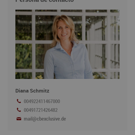
Diana Schmitz
004922411467000
00491721426482
mail@cbexclusive.de